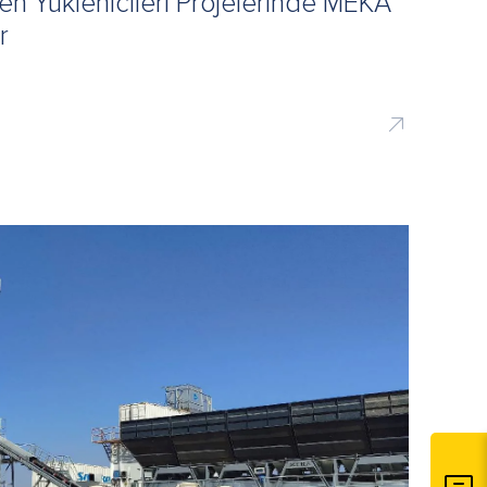
en Yüklenicileri Projelerinde MEKA
r