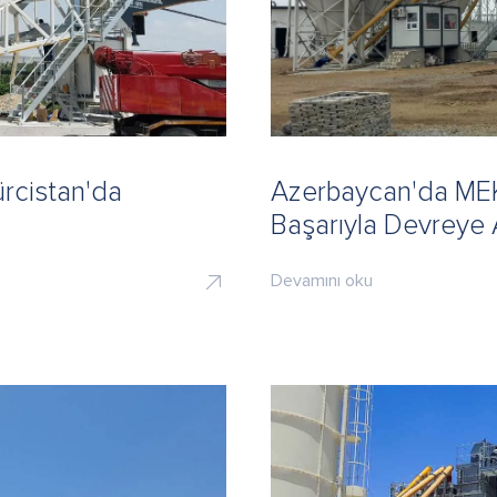
rcistan'da
Azerbaycan'da MEK
Başarıyla Devreye 
Devamını oku