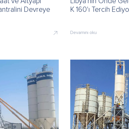
at ve Altyapı
Libya'nın Önde Gel
antralini Devreye
K 160'ı Tercih Ediyo
Devamını oku