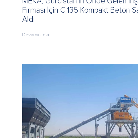
MEKA, Gürcistan'ın Önde Gelen İnşa
Firması İçin C 135 Kompakt Beton S
Aldı
Devamını oku