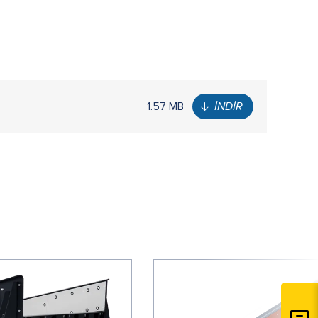
1.57 MB
İNDİR