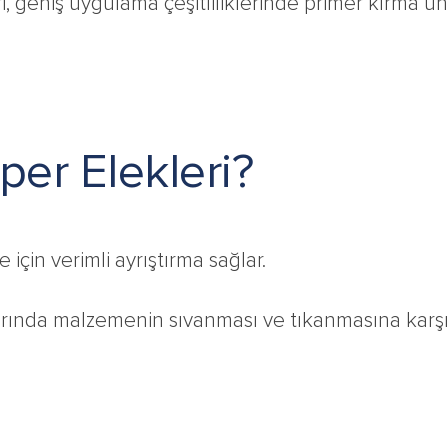
i, geniş uygulama çeşitliliklerinde primer kırma üni
er Elekleri?
 için verimli ayrıştırma sağlar.
arında malzemenin sıvanması ve tıkanmasına karşı v