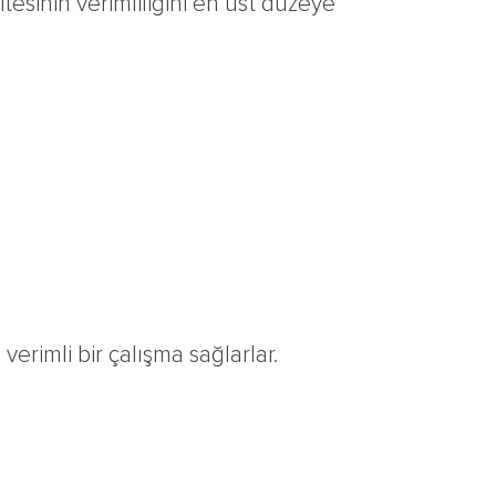
tesinin verimliliğini en üst düzeye
erimli bir çalışma sağlarlar.