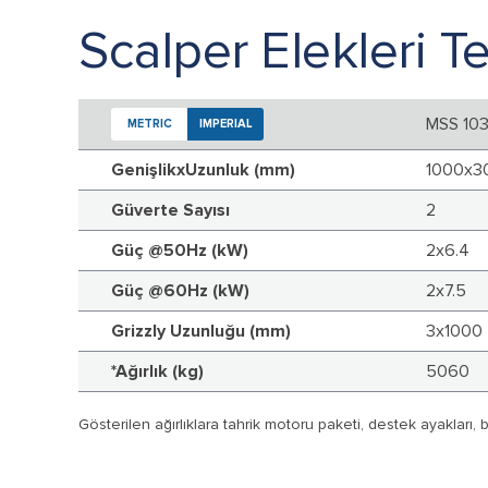
Scalper Elekleri Te
MSS 10
METRIC
IMPERIAL
GenişlikxUzunluk (mm)
1000x3
Güverte Sayısı
2
Güç @50Hz (kW)
2x6.4
Güç @60Hz (kW)
2x7.5
Grizzly Uzunluğu (mm)
3x1000
*Ağırlık (kg)
5060
Gösterilen ağırlıklara tahrik motoru paketi, destek ayakları, ba