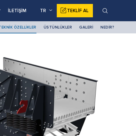
İLETİŞİM
TR
TEKLİF AL
TEKNİK ÖZELLİKLER
ÜSTÜNLÜKLER
GALERİ
NEDİR?