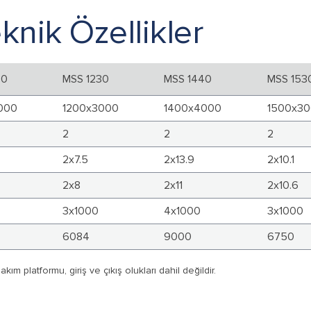
knik Özellikler
30
MSS 1230
MSS 1440
MSS 153
000
1200x3000
1400x4000
1500x3
2
2
2
2x7.5
2x13.9
2x10.1
2x8
2x11
2x10.6
3x1000
4x1000
3x1000
6084
9000
6750
kım platformu, giriş ve çıkış olukları dahil değildir.