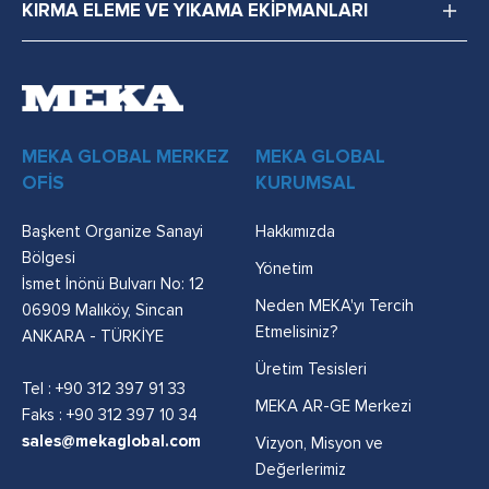
KIRMA ELEME VE YIKAMA EKİPMANLARI
MEKA GLOBAL MERKEZ
MEKA GLOBAL
OFİS
KURUMSAL
Başkent Organize Sanayi
Hakkımızda
Bölgesi
Yönetim
İsmet İnönü Bulvarı No: 12
Neden MEKA'yı Tercih
06909 Malıköy, Sincan
Etmelisiniz?
ANKARA - TÜRKİYE
Üretim Tesisleri
Tel :
+90 312 397 91 33
MEKA AR-GE Merkezi
Faks : +90 312 397 10 34
sales@mekaglobal.com
Vizyon, Misyon ve
Değerlerimiz