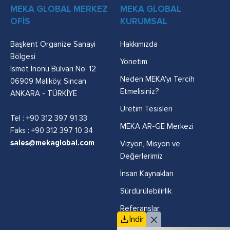
MEKA GLOBAL MERKEZ
MEKA GLOBAL
OFİS
KURUMSAL
Başkent Organize Sanayi
Hakkımızda
Bölgesi
Yönetim
İsmet İnönü Bulvarı No: 12
Neden MEKA'yı Tercih
06909 Malıköy, Sincan
Etmelisiniz?
ANKARA - TÜRKİYE
Üretim Tesisleri
Tel :
+90 312 397 91 33
MEKA AR-GE Merkezi
Faks : +90 312 397 10 34
sales@mekaglobal.com
Vizyon, Misyon ve
Değerlerimiz
İnsan Kaynakları
Sürdürülebilirlik
Referanslar
İndir
Politikalar