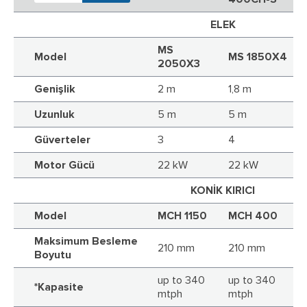
ELEK
MS
Model
MS 1850X4
2050X3
Genişlik
2 m
1,8 m
Uzunluk
5 m
5 m
Güverteler
3
4
Motor Gücü
22 kW
22 kW
KONİK KIRICI
Model
MCH 1150
MCH 400
Maksimum Besleme
210 mm
210 mm
Boyutu
up to 340
up to 340
*Kapasite
mtph
mtph