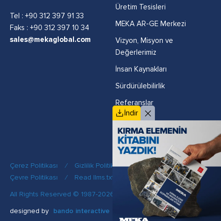
Üretim Tesisleri
Tel :
+90 312 397 91 33
MEKA AR-GE Merkezi
Faks : +90 312 397 10 34
sales@mekaglobal.com
Vizyon, Misyon ve
Değerlerimiz
İnsan Kaynakları
Sürdürülebilirlik
Referanslar
İndir
Politikalar
Çerez Politikası
/
Gizlilik Politikası
/
Kalite Politikası
/
Çevre Politikası
/
Read llms.txt
All Rights Reserved © 1987-2026 MEKA
designed by
bando interactive