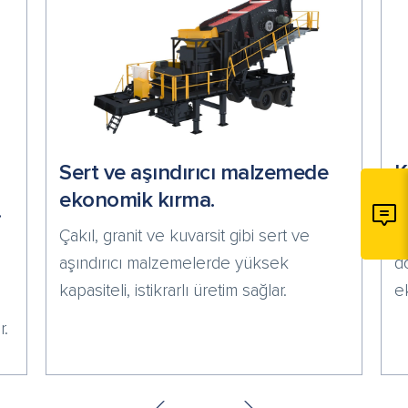
Sert ve aşındırıcı malzemede
K
ekonomik kırma.
ü
.
Çakıl, granit ve kuvarsit gibi sert ve
Ü
i
aşındırıcı malzemelerde yüksek
do
kapasiteli, istikrarlı üretim sağlar.
e
r.