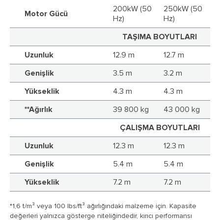
200kW (50
250kW (50
Motor Gücü
Hz)
Hz)
TAŞIMA BOYUTLARI
Uzunluk
12.9 m
12.7 m
Genişlik
3.5 m
3.2 m
Yükseklik
4.3 m
4.3 m
**Ağırlık
39 800 kg
43 000 kg
ÇALIŞMA BOYUTLARI
Uzunluk
12.3 m
12.3 m
Genişlik
5.4 m
5.4 m
Yükseklik
7.2 m
7.2 m
*1,6 t/m³ veya 100 lbs/ft³ ağırlığındaki malzeme için. Kapasite
değerleri yalnızca gösterge niteliğindedir, kırıcı performansı