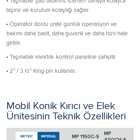
• Taşınabilir şasi tasarımı, istenen sahaya kolayca
taşınır ve kurulum kolaylığı sağlar.
• Operatör dostu ünite günlük operasyon ve
bakımı daha basit, daha güvenli ve daha hızlı hale
getirir.
• Taşınabilir elektrik kontrol paneline sahiptir.
• 2” / 3 ½” King-pin kullanılır.
Mobil Konik Kırıcı ve Elek
Ünitesinin Teknik Özellikleri
MP
MP 1150C-S
METRIC
IMPERIAL
400CH-S