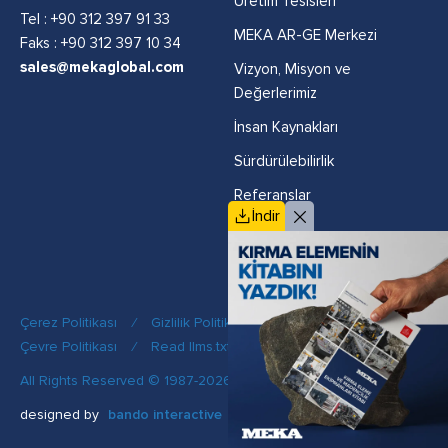
Üretim Tesisleri
Tel :
+90 312 397 91 33
MEKA AR-GE Merkezi
Faks : +90 312 397 10 34
sales@mekaglobal.com
Vizyon, Misyon ve
Değerlerimiz
İnsan Kaynakları
Sürdürülebilirlik
Referanslar
İndir
Politikalar
Çerez Politikası
/
Gizlilik Politikası
/
Kalite Politikası
/
Çevre Politikası
/
Read llms.txt
All Rights Reserved © 1987-2026 MEKA
designed by
bando interactive