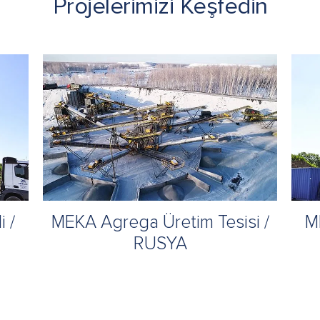
Projelerimizi Keşfedin
 /
MEKA Agrega Üretim Tesisi /
M
RUSYA