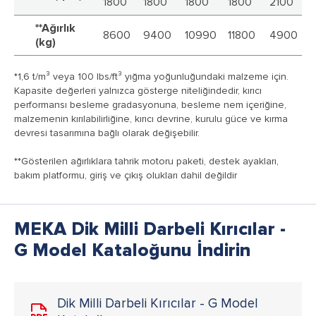
1800
1800
1800
1800
2100
2
**Ağırlık
8600
9400
10990
11800
4900
(kg)
*1,6 t/m³ veya 100 lbs/ft³
yığma yoğunluğundaki malzeme
için.
Kapasite değerleri yalnızca gösterge niteliğindedir, kırıcı
performansı besleme gradasyonuna, besleme nem içeriğine,
malzemenin kırılabilirliğine, kırıcı devrine, kurulu güce ve kırma
devresi tasarımına bağlı olarak değişebilir.
**Gösterilen ağırlıklara tahrik motoru paketi, destek ayakları,
bakım platformu, giriş ve çıkış olukları dahil değildir
MEKA Dik Milli Darbeli Kırıcılar -
G Model Kataloğunu İndirin
Dik Milli Darbeli Kırıcılar - G Model