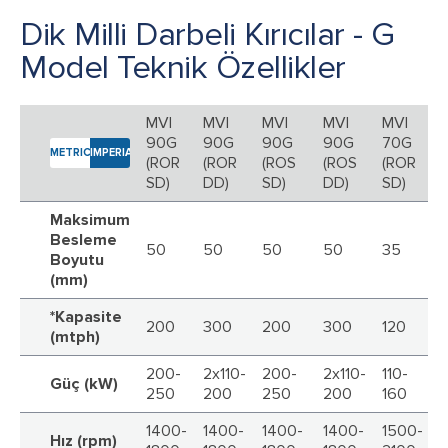
Dik Milli Darbeli Kırıcılar - G
Model Teknik Özellikler
MVI
MVI
MVI
MVI
MVI
M
90G
90G
90G
90G
70G
METRIC
IMPERIAL
(ROR
(ROR
(ROS
(ROS
(ROR
(
SD)
DD)
SD)
DD)
SD)
D
Maksimum
Besleme
50
50
50
50
35
Boyutu
(mm)
*Kapasite
200
300
200
300
120
1
(mtph)
200-
2x110-
200-
2x110-
110-
Güç (kW)
2
250
200
250
200
160
1400-
1400-
1400-
1400-
1500-
1
Hız (rpm)