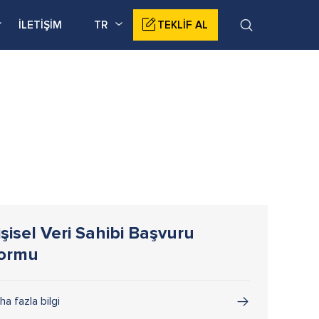
İLETİŞİM
TR
TEKLİF AL
işisel Veri Sahibi Başvuru
ormu
ha fazla bilgi