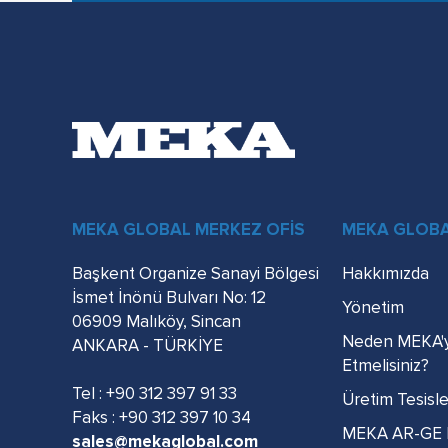
MEKA GLOBAL MERKEZ OFİS
MEKA GLOB
Başkent Organize Sanayi Bölgesi
Hakkımızda
İsmet İnönü Bulvarı No: 12
Yönetim
06909 Malıköy, Sincan
Neden MEKA'y
ANKARA - TÜRKİYE
Etmelisiniz?
Tel :
+90 312 397 91 33
Üretim Tesisle
Faks : +90 312 397 10 34
MEKA AR-GE 
sales@mekaglobal.com