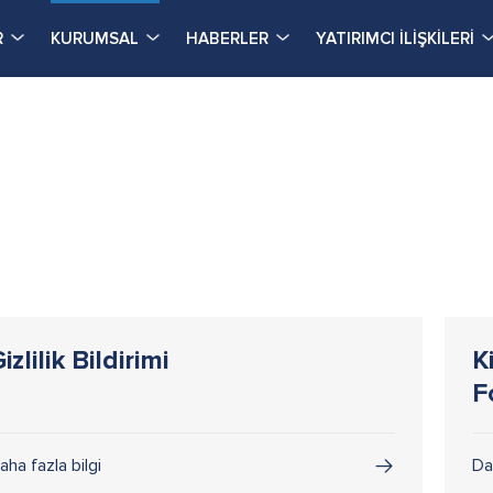
R
KURUMSAL
HABERLER
YATIRIMCI İLİŞKİLERİ
izlilik Bildirimi
K
F
aha fazla bilgi
Da