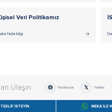
işisel Veri Politikamız
İ
aha fazla bilgi
Da
an Ulaşın
Facebook
Twitter
TEKLİF İSTEYİN
MEKA İLE