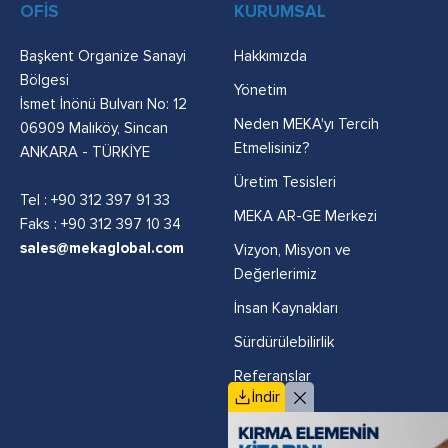
OFİS
KURUMSAL
Başkent Organize Sanayi
Hakkımızda
Bölgesi
Yönetim
İsmet İnönü Bulvarı No: 12
Neden MEKA'yı Tercih
06909 Malıköy, Sincan
Etmelisiniz?
ANKARA - TÜRKİYE
Üretim Tesisleri
Tel :
+90 312 397 91 33
MEKA AR-GE Merkezi
Faks : +90 312 397 10 34
sales@mekaglobal.com
Vizyon, Misyon ve
Değerlerimiz
İnsan Kaynakları
Sürdürülebilirlik
Referanslar
İndir
Politikalar