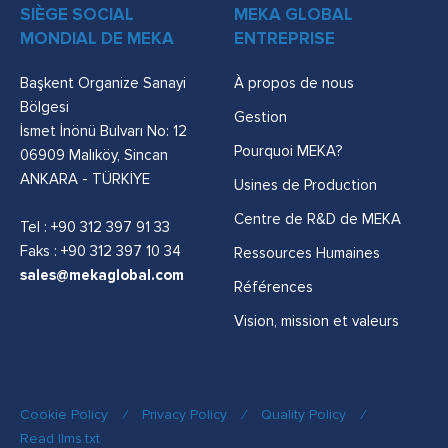
SIÈGE SOCIAL
MEKA GLOBAL
MONDIAL DE MEKA
ENTREPRISE
Başkent Organize Sanayi
À propos de nous
Bölgesi
Gestion
İsmet İnönü Bulvarı No: 12
Pourquoi MEKA?
06909 Malıköy, Sincan
ANKARA - TÜRKİYE
Usines de Production
Centre de R&D de MEKA
Tel :
+90 312 397 91 33
Faks : +90 312 397 10 34
Ressources Humaines
sales@mekaglobal.com
Références
Vision, mission et valeurs
Cookie Policy
/
Privacy Policy
/
Quality Policy
/
Read llms.txt