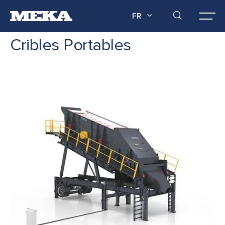
FR
Cribles Portables