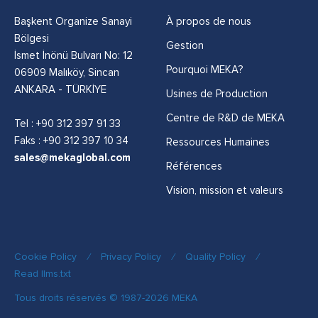
Başkent Organize Sanayi
À propos de nous
Bölgesi
Gestion
İsmet İnönü Bulvarı No: 12
Pourquoi MEKA?
06909 Malıköy, Sincan
ANKARA - TÜRKİYE
Usines de Production
Centre de R&D de MEKA
Tel :
+90 312 397 91 33
Faks : +90 312 397 10 34
Ressources Humaines
sales@mekaglobal.com
Références
Vision, mission et valeurs
Cookie Policy
/
Privacy Policy
/
Quality Policy
/
Read llms.txt
Tous droits réservés © 1987-2026 MEKA