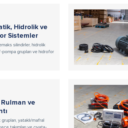
ik, Hidrolik ve
or Sistemler
aks silindirler, hidrolik
lf-pompa grupları ve hidrofor
, Rulman ve
ntı
grupları, yataklı/mafral
 keçe takımları ve cıvata-