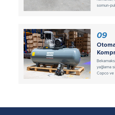
somun-pul a
09
Otoma
Kompr
Bekamaks 
yağlama si
Copco ve 