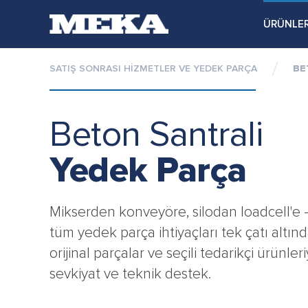
ÜRÜNLE
SATIŞ SONRASI HİZMETLER VE YEDEK PARÇA
BE
Beton Santrali
Yedek Parça
Mikserden konveyöre, silodan loadcell'e 
tüm yedek parça ihtiyaçları tek çatı altın
orijinal parçalar ve seçili tedarikçi ürünleri
sevkiyat ve teknik destek.