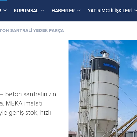
R
KURUMSAL
HABERLER
YATIRIMCI İLİŞKİLERİ
TON SANTRALİ YEDEK PARÇA
— beton santralinizin
da. MEKA imalatı
yle geniş stok, hızlı