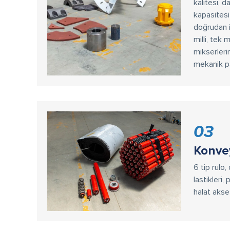
kalitesi, 
kapasitesi 
doğrudan iç
milli, tek m
mikserleri
mekanik pa
03
Konve
6 tip rulo,
lastikleri,
halat akses