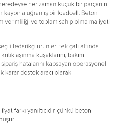
cı neredeyse her zaman küçük bir parçanın
on kaybına uğramış bir loadcell. Beton
verimliliği ve toplam sahip olma maliyeti
çili tedarikçi ürünleri tek çatı altında
 kritik aşınma kuşaklarını, bakım
ığı sipariş hatalarını kapsayan operasyonel
ük karar destek aracı olarak
fiyat farkı yanıltıcıdır, çünkü beton
nüşür.