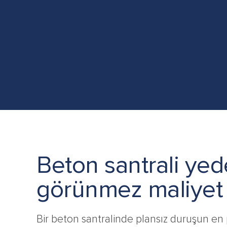
Beton santrali yed
görünmez maliyet
Bir beton santralinde plansız duruşun e