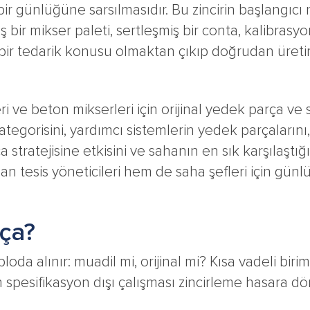
ir günlüğüne sarsılmasıdır. Bu zincirin başlangı
 bir mikser paleti, sertleşmiş bir conta, kalibrasy
ir tedarik konusu olmaktan çıkıp doğrudan üretim 
 ve beton mikserleri için orijinal yedek parça ve se
egorisini, yardımcı sistemlerin yedek parçalarını,
ça stratejisine etkisini ve sahanın en sık karşılaşt
n tesis yöneticileri hem de saha şefleri için günl
rça?
a alınır: muadil mi, orijinal mi? Kısa vadeli birim 
ın spesifikasyon dışı çalışması zincirleme hasara dö