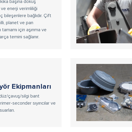
dakika başına döküş
ve enerji verimliliği
 bileşenlere bağlıdır. Çift
illi, planet ve pan
n tamamı için aşınma ve
rça temini sağlanır.
yör Ekipmanları
 düz/çavuş/silgi bant
 primer-seconder sıyırıcılar ve
uarları.