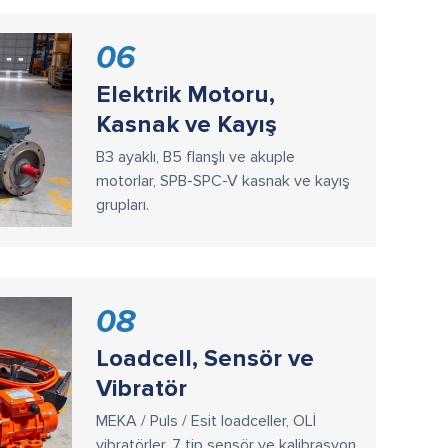
06
Elektrik Motoru,
Kasnak ve Kayış
B3 ayaklı, B5 flanşlı ve akuple
motorlar, SPB-SPC-V kasnak ve kayış
grupları.
08
Loadcell, Sensör ve
Vibratör
MEKA / Puls / Esit loadceller, OLİ
vibratörler, 7 tip sensör ve kalibrasyon