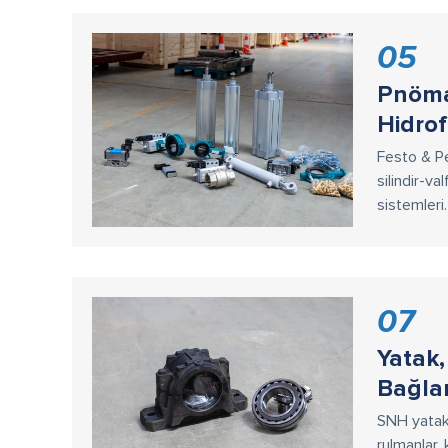
05
Pnömat
Hidrof
Festo & Pem
silindir-va
sistemleri.
07
Yatak
Bağla
SNH yatak 
rulmanlar,