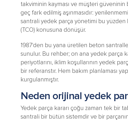
takviminin kayması ve müşteri güveninin b
geç fark edilmiş aşınmasıdır: yenilenmemiş
santrali yedek parça yönetimi bu yüzden b
(TCO) konusuna dönüşür.
1987'den bu yana üretilen beton santralleri
sunulur. Bu rehber; on ana yedek parça kat
periyotlarını, iklim koşullarının yedek par
bir referanstır. Hem bakım planlaması yapa
kurgulanmıştır.
Neden orijinal yedek pa
Yedek parça kararı çoğu zaman tek bir tablod
santrali bir bütün sistemdir ve bir parçan