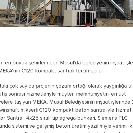
’ın en büyük şehirlerinden Musul’da belediyenin inşaat işle
 MEKA’nın C120 kompakt santrali tercih edildi.
’taki çok sayıda projenin çözüm ortağı olarak yaygınlığa u
atış sonrası hizmetleriyle müşteri memnuniyetini en üst
yelere taşıyan MEKA, Musul Belediyesinin inşaat işlerinde
winshaft mikserli C120 kompakt beton santraliyle hizmet
yor. Santral, 4x25 sıralı tip agrega bunkeri, Siemens PLC
nda sistemi ve gelişmiş beton üretim yazılımıyla verimlili