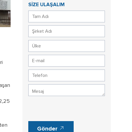
SİZE ULAŞALIM
ri
laşan
 2,25
kten
Gönder