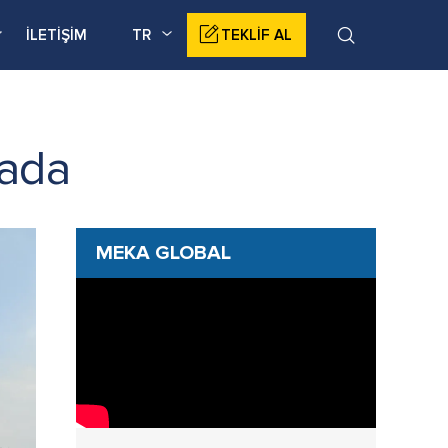
İLETİŞİM
TR
TEKLİF AL
hada
MEKA GLOBAL