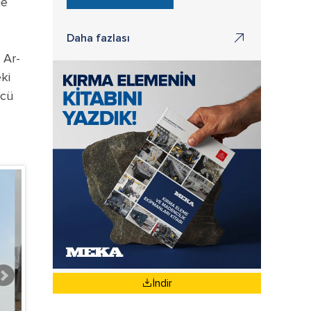
ne
Daha fazlası
 Ar-
ki
ncü
İndir