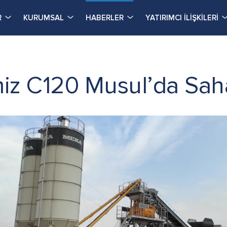
R
KURUMSAL
HABERLER
YATIRIMCI İLİŞKİLERİ
miz C120 Musul’da Sa