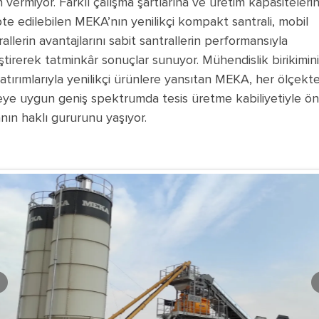
 vermiyor. Farklı çalışma şartlarına ve üretim kapasiteleri
te edilebilen MEKA’nın yenilikçi kompakt santrali, mobil
rallerin avantajlarını sabit santrallerin performansıyla
eştirerek tatminkâr sonuçlar sunuyor. Mühendislik birikimini
atırımlarıyla yenilikçi ürünlere yansıtan MEKA, her ölçekte
eye uygun geniş spektrumda tesis üretme kabiliyetiyle ö
nın haklı gururunu yaşıyor.