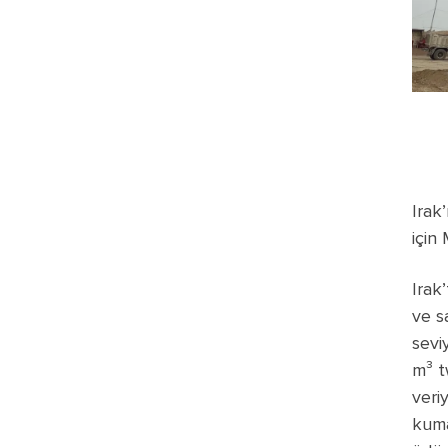
Irak
için
Irak
ve s
sevi
m³ t
veri
kuma