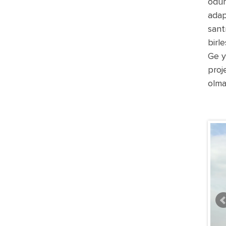
ödün
adap
sant
birl
Ge y
proj
olma