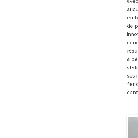
avec
aucu
en l
de p
inno
cond
résu
à bé
stat
ses 
fier
cent