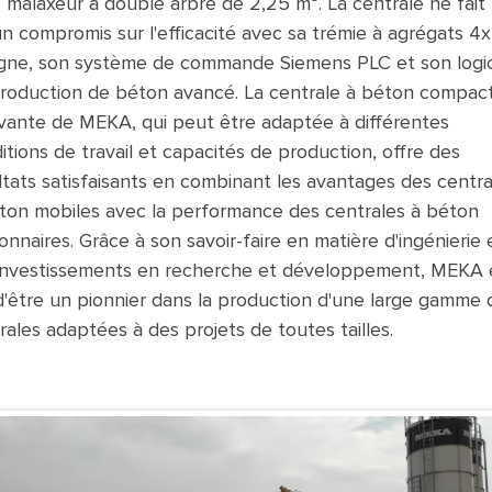
 malaxeur à double arbre de 2,25 m³. La centrale ne fait
n compromis sur l'efficacité avec sa trémie à agrégats 4
igne, son système de commande Siemens PLC et son logic
roduction de béton avancé. La centrale à béton compac
vante de MEKA, qui peut être adaptée à différentes
itions de travail et capacités de production, offre des
ltats satisfaisants en combinant les avantages des centra
ton mobiles avec la performance des centrales à béton
ionnaires. Grâce à son savoir-faire en matière d'ingénierie 
investissements en recherche et développement, MEKA 
 d'être un pionnier dans la production d'une large gamme 
rales adaptées à des projets de toutes tailles.