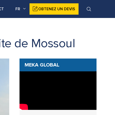
CT
FR
OBTENEZ UN DEVIS
ite de Mossoul
MEKA GLOBAL