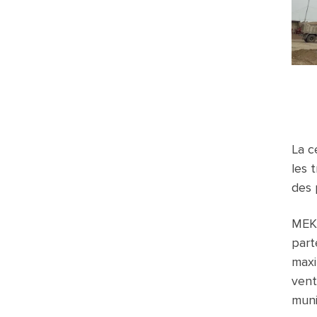
La c
les 
des 
MEKA
part
maxi
vent
muni