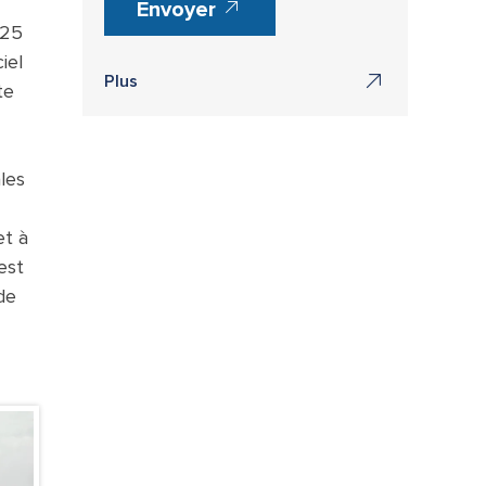
Envoyer
x25
iel
Plus
te
les
et à
est
de