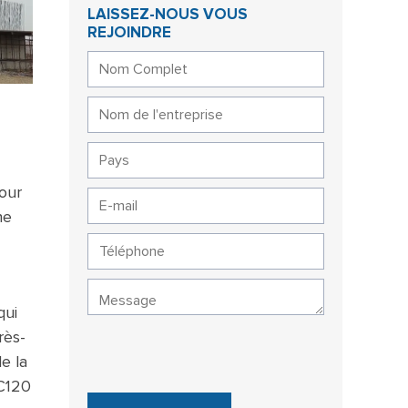
LAISSEZ-NOUS VOUS
REJOINDRE
our
ne
qui
rès-
e la
 C120