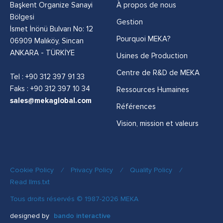
Başkent Organize Sanayi
À propos de nous
Bölgesi
Gestion
İsmet İnönü Bulvarı No: 12
Pourquoi MEKA?
06909 Malıköy, Sincan
ANKARA - TÜRKİYE
Usines de Production
Centre de R&D de MEKA
Tel :
+90 312 397 91 33
Faks : +90 312 397 10 34
Ressources Humaines
sales@mekaglobal.com
Références
Vision, mission et valeurs
Cookie Policy
/
Privacy Policy
/
Quality Policy
/
Read llms.txt
Tous droits réservés © 1987-2026 MEKA
designed by
bando interactive