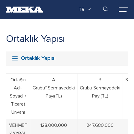
TR
Ortaklık Yapısı
Ortaklık Yapısı
Ortağın
A
B
Ser
Adı-
Grubu
*
Sermayedeki
Grubu
Sermayedeki
P
Soyadı /
Payı(TL)
Payı(TL)
Ticaret
Unvanı
MEHMET
128.000.000
247.680.000
KAYBAL