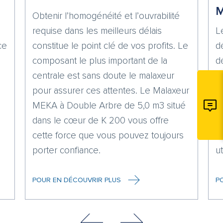
Obtenir l’homogénéité et l’ouvrabilité
requise dans les meilleurs délais
L
ce
constitue le point clé de vos profits. Le
d
composant le plus important de la
d
centrale est sans doute le malaxeur
a
pour assurer ces attentes. Le Malaxeur
g
MEKA à Double Arbre de 5,0 m3 situé
d
dans le cœur de K 200 vous offre
e
cette force que vous pouvez toujours
ce
porter confiance.
ut
POUR EN DÉCOUVRIR PLUS
P