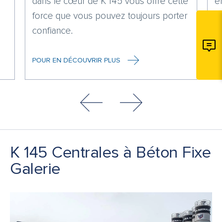
dans le cœur de K 145 vous offre cette
e
force que vous pouvez toujours porter
ce
confiance.
ut
POUR EN DÉCOUVRIR PLUS
P
K 145 Centrales à Béton Fixe
Galerie