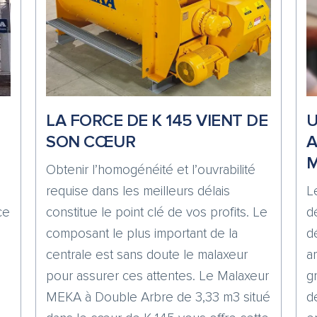
LA FORCE DE K 145 VIENT DE
U
SON CŒUR
A
Obtenir l’homogénéité et l’ouvrabilité
requise dans les meilleurs délais
L
ce
constitue le point clé de vos profits. Le
d
composant le plus important de la
d
centrale est sans doute le malaxeur
a
pour assurer ces attentes. Le Malaxeur
g
MEKA à Double Arbre de 3,33 m3 situé
d