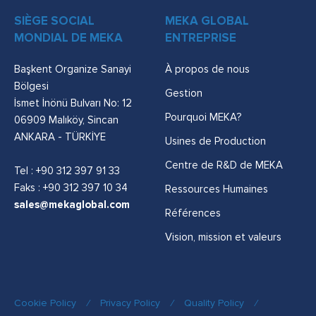
SIÈGE SOCIAL
MEKA GLOBAL
MONDIAL DE MEKA
ENTREPRISE
Başkent Organize Sanayi
À propos de nous
Bölgesi
Gestion
İsmet İnönü Bulvarı No: 12
Pourquoi MEKA?
06909 Malıköy, Sincan
ANKARA - TÜRKİYE
Usines de Production
Centre de R&D de MEKA
Tel :
+90 312 397 91 33
Faks : +90 312 397 10 34
Ressources Humaines
sales@mekaglobal.com
Références
Vision, mission et valeurs
Cookie Policy
/
Privacy Policy
/
Quality Policy
/