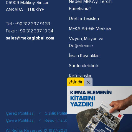
Neden MEKA'yı Tercih
06909 Malıköy, Sincan
Etmelisiniz?
ANKARA - TÜRKİYE
Üretim Tesisleri
Tel :
+90 312 397 91 33
MEKA AR-GE Merkezi
Faks : +90 312 397 10 34
sales@mekaglobal.com
Vizyon, Misyon ve
Değerlerimiz
İnsan Kaynakları
Sürdürülebilirlik
Referanslar
İndir
Politikalar
Çerez Politikası
/
Gizlilik Politikası
/
Kalite Politikası
/
Çevre Politikası
/
Read llms.txt
All Rights Reserved © 1987-2026 MEKA