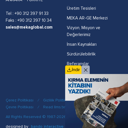
Üretim Tesisleri
Tel :
+90 312 397 91 33
MEKA AR-GE Merkezi
Faks : +90 312 397 10 34
sales@mekaglobal.com
Vizyon, Misyon ve
Değerlerimiz
İnsan Kaynakları
Sürdürülebilirlik
Referanslar
İndir
Politikalar
Çerez Politikası
/
Gizlilik Politikası
/
Kalite Politikası
/
Çevre Politikası
/
Read llms.txt
All Rights Reserved © 1987-2026 MEKA
designed by
bando interactive