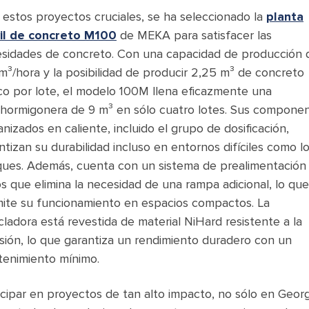
 estos proyectos cruciales, se ha seleccionado la
planta
il de concreto M100
de MEKA para satisfacer las
sidades de concreto. Con una capacidad de producción 
m³/hora y la posibilidad de producir 2,25 m³ de concreto
co por lote, el modelo 100M llena eficazmente una
hormigonera de 9 m³ en sólo cuatro lotes. Sus compone
anizados en caliente, incluido el grupo de dosificación,
ntizan su durabilidad incluso en entornos difíciles como l
ues. Además, cuenta con un sistema de prealimentación
os que elimina la necesidad de una rampa adicional, lo que
ite su funcionamiento en espacios compactos. La
ladora está revestida de material NiHard resistente a la
sión, lo que garantiza un rendimiento duradero con un
enimiento mínimo.
icipar en proyectos de tan alto impacto, no sólo en Georg