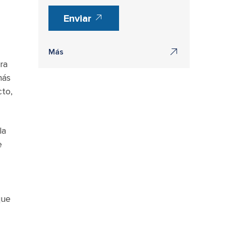
Enviar
Más
ra
más
to,
la
e
que