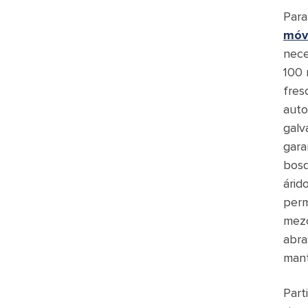
Para
móv
nece
100 
fres
auto
galv
gara
bosq
árid
perm
mezc
abra
mant
Part