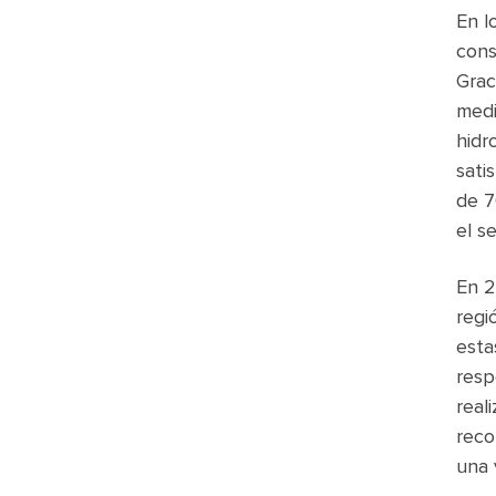
En l
cons
Grac
medi
hidr
sati
de 7
el s
En 2
regi
esta
resp
real
reco
una 