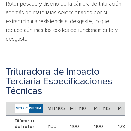
Rotor pesado y diseño de la cámara de trituración,
además de materiales seleccionados por su
extraordinaria resistencia al desgaste, lo que
reduce aún más los costes de funcionamiento y
desgaste.
Trituradora de Impacto
Terciaria Especificaciones
Técnicas
MTI 1105
MTI 1110
MTI 1115
MTI 1
METRIC
IMPERIAL
Diámetro
del rotor
1100
1100
1100
1286