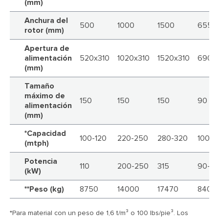
(mm)
Anchura del
500
1000
1500
655
rotor (mm)
Apertura de
alimentación
520x310
1020x310
1520x310
690x
(mm)
Tamaño
máximo de
150
150
150
90
alimentación
(mm)
*Capacidad
100-120
220-250
280-320
100-1
(mtph)
Potencia
110
200-250
315
90-13
(kW)
**Peso (kg)
8750
14000
17470
8400
*Para material con un peso de 1,6 t/m³ o 100 lbs/pie³. Los