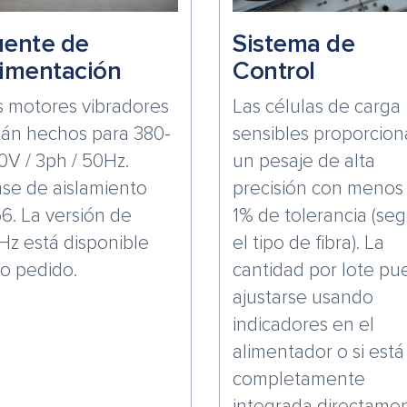
uente de
Sistema de
imentación
Control
s motores vibradores
Las células de carga
tán hechos para 380-
sensibles proporcio
0V / 3ph / 50Hz.
un pesaje de alta
ase de aislamiento
precisión con menos
56. La versión de
1% de tolerancia (se
Hz está disponible
el tipo de fibra). La
jo pedido.
cantidad por lote p
ajustarse usando
indicadores en el
alimentador o si está
completamente
integrada directame