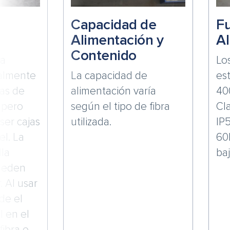
Capacidad de
F
Alimentación y
Al
Contenido
la
Lo
almente
La capacidad de
es
ras de
alimentación varía
40
 pero
según el tipo de fibra
Cl
ser cajas
utilizada.
IP
el. La
60
lla
ba
ueden
. Al usar
de el
l en el
fibra o