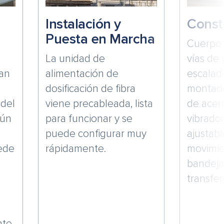
Instalación y
Const
Puesta en Marcha
Cuerpo 
La unidad de
vías de 
nan
alimentación de
escalada
dosificación de fibra
montad
 del
viene precableada, lista
de acer
gún
para funcionar y se
vibrado
puede configurar muy
ajustab
uede
rápidamente.
movimie
bandeja
transfer
nte