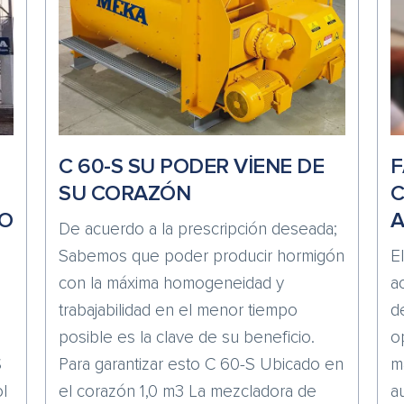
C 60-S SU PODER VİENE DE
F
SU CORAZÓN
C
O
A
De acuerdo a la prescripción deseada;
Sabemos que poder producir hormigón
E
con la máxima homogeneidad y
a
trabajabilidad en el menor tiempo
d
posible es la clave de su beneficio.
o
S
Para garantizar esto C 60-S Ubicado en
m
l
el corazón 1,0 m3 La mezcladora de
a