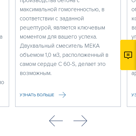
производства бетона с
О
максимальной гомогенностью, в
о
соответствии с заданной
к
рецептурой, является ключевым
в
а
моментом для вашего успеха.
у
Двухвальный смеситель MEKA
п
объемом 1,0 м3, расположенный в
э
самом сердце C 60-S, делает это
д
возможным.
а
по
УЗНАТЬ БОЛЬШЕ
У