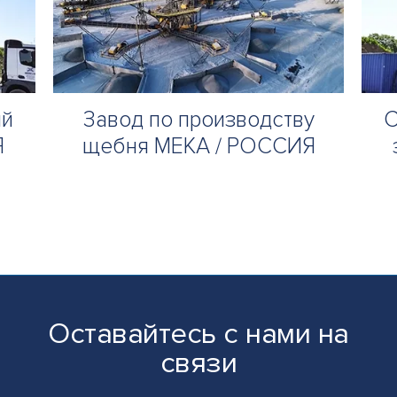
ый
Завод по производству
С
Я
щебня MEKA / РОССИЯ
Оставайтесь с нами на
связи