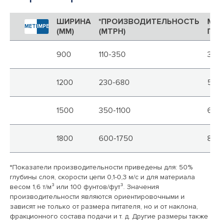
ШИРИНА
*ПРОИЗВОДИТЕЛЬНОСТЬ
МА
METRIC
IMPERIAL
(ММ)
(MTPH)
ПО
900
110-350
38
1200
230-680
52
1500
350-1100
65
1800
600-1750
83
*Показатели производительности приведены для: 50%
глубины слоя, скорости цепи 0,1-0,3 м/с и для материала
весом 1,6 т/м³ или 100 фунтов/фут³.
Значения
производительности являются ориентировочными и
зависят не только от размера питателя, но и от наклона,
фракционного состава подачи и т. д.
Другие размеры также