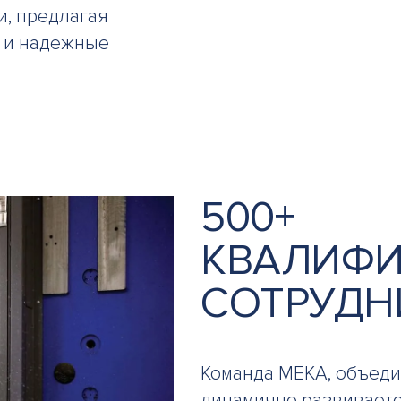
, предлагая
 и надежные
500+
КВАЛИФ
СОТРУДН
Команда MEKA, объед
динамично развиваетс