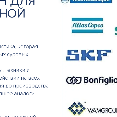
Н ДЛЯ
ЛНОЙ
стика, которая
ых суровых
, техники и
ействии на всех
ия до производства
дящее аналоги