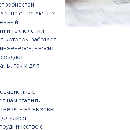
отребностей
имально отвечающих
ренный
и и технологий
 в котором работает
инженеров, вносит
 создает
аны, так и для
новационные
т нам ставить
отвечать на вызовы
деляемся
трудничестве с