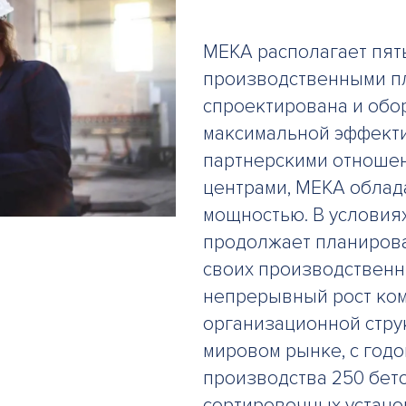
MEKA располагает пя
производственными пл
спроектирована и обо
максимальной эффектив
партнерскими отноше
центрами, MEKA облад
мощностью. В условия
продолжает планирова
своих производственн
непрерывный рост ко
организационной стру
мировом рынке, с год
производства 250 бет
сортировочных устано