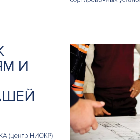
К
М И
АШЕЙ
KA (центр НИОКР)