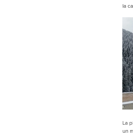
la c
La p
un m