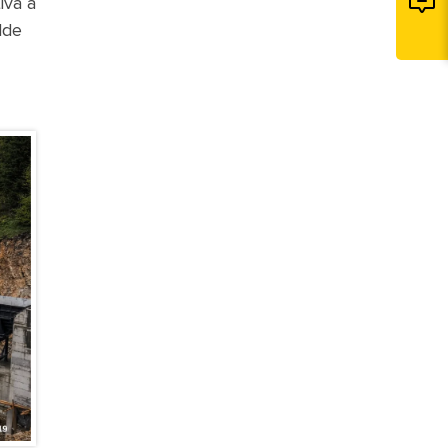
iva a
lde