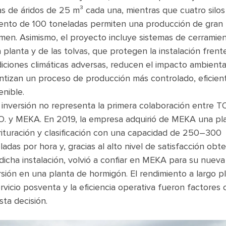
as de áridos de 25 m³ cada una, mientras que cuatro silos
nto de 100 toneladas permiten una producción de gran
men. Asimismo, el proyecto incluye sistemas de cerramie
a planta y de las tolvas, que protegen la instalación frent
iciones climáticas adversas, reducen el impacto ambienta
ntizan un proceso de producción más controlado, eficien
enible.
 inversión no representa la primera colaboración entre T
O. y MEKA. En 2019, la empresa adquirió de MEKA una pl
rituración y clasificación con una capacidad de 250–300
ladas por hora y, gracias al alto nivel de satisfacción obt
dicha instalación, volvió a confiar en MEKA para su nueva
rsión en una planta de hormigón. El rendimiento a largo p
ervicio posventa y la eficiencia operativa fueron factores 
sta decisión.