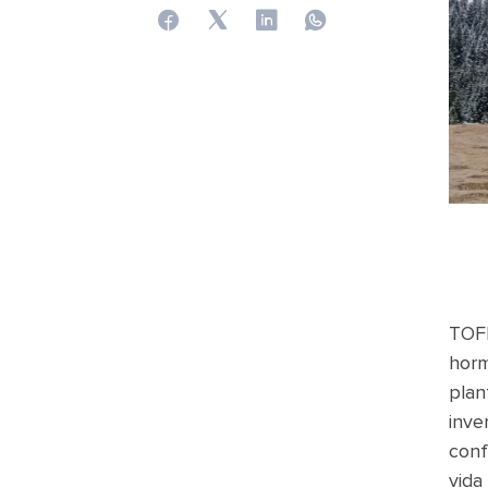
TOFI
horm
plan
inve
conf
vida