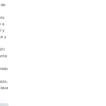
 de
nto
e a
l y
te y
OFI
anta
enido
lazo,
clave