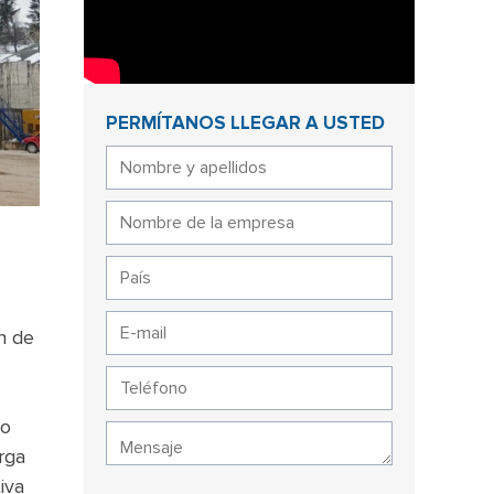
PERMÍTANOS LLEGAR A USTED
n de
do
rga
iva