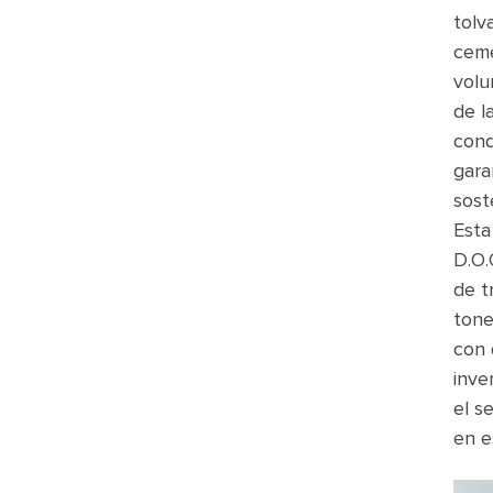
tolv
ceme
volu
de l
cond
gara
sost
Esta
D.O.
de t
tone
con 
inve
el s
en e