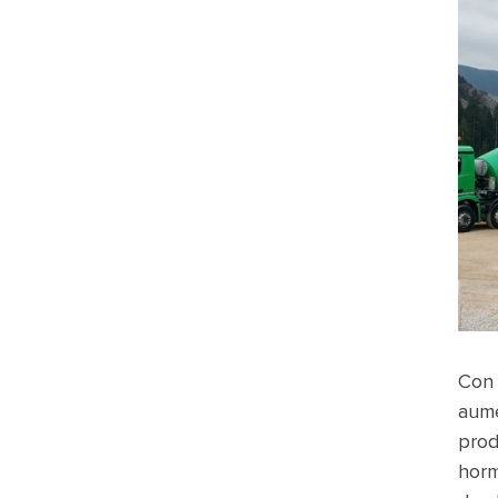
Con 
aume
prod
horm