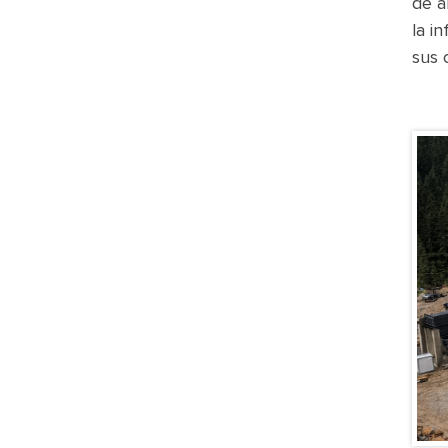
de a
la i
sus 