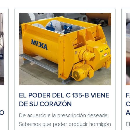
EL PODER DEL C 135-B VIENE
F
DE SU CORAZÓN
C
O
A
De acuerdo a la prescripción deseada;
Sabemos que poder producir hormigón
E