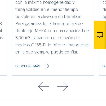
con la máxima homogeneidad y
a
trabajabilidad en el menor tiempo
d
posible es la clave de su beneficio.
o
-B
Para garantizarlo, la hormigonera de
m
l
doble eje MEKA con una capacidad de
a
us
3,00 m3, situada en el corazón del
c
modelo C 135-B, le ofrece una potencia
d
en la que siempre puede confiar.
DESCUBRE MÁS
D