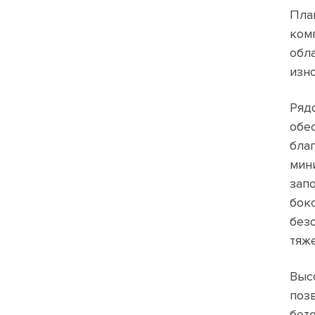
Пла
ком
обл
изн
Ряд
обе
бла
мин
зап
бок
без
тяж
Выс
поз
бет