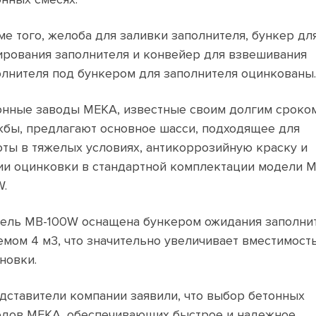
ме того, желоба для заливки заполнителя, бункер дл
ирования заполнителя и конвейер для взвешивания
олнителя под бункером для заполнителя оцинкованы.
онные заводы MEKA, известные своим долгим сроко
жбы, предлагают основное шасси, подходящее для
оты в тяжелых условиях, антикоррозийную краску и
ии оцинковки в стандартной комплектации модели M
W.
ель MB-100W оснащена бункером ожидания заполни
емом 4 м3, что значительно увеличивает вместимост
новки.
дставители компании заявили, что выбор бетонных
одов MEKA, обеспечивающих быстрое и надежное