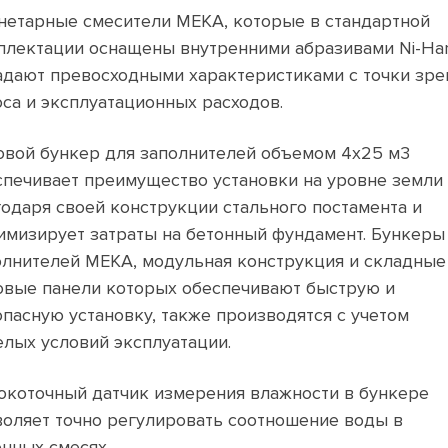
нетарные смесители MEKA, которые в стандартной
плектации оснащены внутренними абразивами Ni-Har
адают превосходными характеристиками с точки зре
оса и эксплуатационных расходов.
овой бункер для заполнителей объемом 4x25 м3
спечивает преимущество установки на уровне земли
годаря своей конструкции стального постамента и
имизирует затраты на бетонный фундамент. Бункеры
олнителей MEKA, модульная конструкция и складные
овые панели которых обеспечивают быструю и
опасную установку, также производятся с учетом
елых условий эксплуатации.
окоточный датчик измерения влажности в бункере
воляет точно регулировать соотношение воды в
онных смесях.