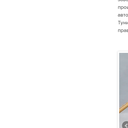
про
авт
Тун
пра