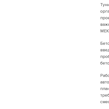
Тун
орг
прое
важ
MEK
Бет
вве
про
бето
Раб
авт
пла
тре
сме