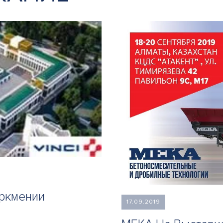
уркмении
17.09.2019