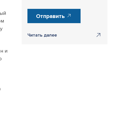
ный
Отправить
ом
у
Читать далее
н и
о
а