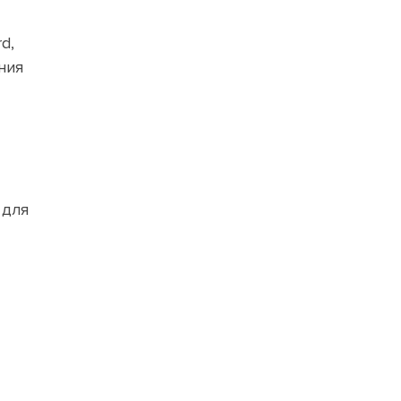
d,
ния
 для