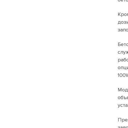
Кро
доз
зап
Бет
слу
раб
опц
100
Мод
объ
уста
Пре
зав