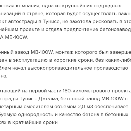
исская компания, одна из крупнейших подрядных
анизаций в стране, которая будет осуществлять важ
кт автострады в Тунисе, не захотела рисковать в эт
нейшем проекте и отдала предпочтение бетонозавод
A MB-100W.
онный завод MB-100W, монтаж которого был заверше
ден в эксплуатацию в короткие сроки, без каких-либ
блем начал высокопроизводительное производство
на.
отающий на первой части 180-километрового проект
острады Тунис - Джелма, бетонный завод MB-100W с
нетарным смесителем объемом 2,0 м3 обеспечивает
буемую однородность и качество бетона в бетонных
сях в кратчайшие сроки.