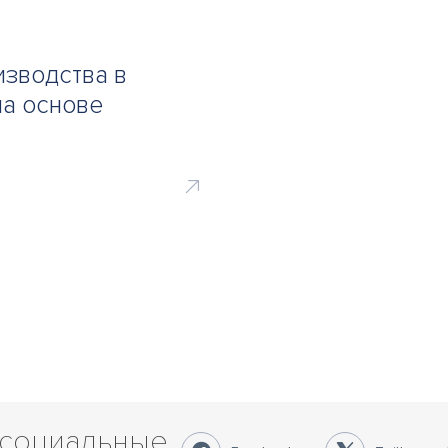
зводства в
на основе
 социальные