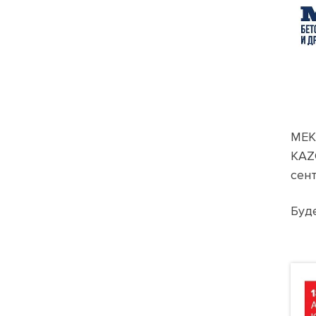
МЕК
KAZC
сент
Буд