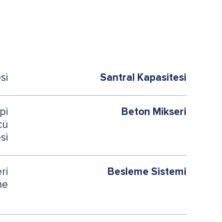
si
Santral Kapasitesi
pi
Beton Mikseri
cü
si
ri
Besleme Sistemi
me