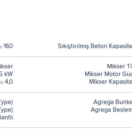
160 m3/saat
Sıkıştırılmış Beton Kapasite
e)
Mikser
Mikser Ti
5 kW
Mikser Motor Gü
4,0 m³ / Döngü
Mikser Kapasite
on)
 Type)
Agrega Bunke
 Type)
Agrega Besle
antlı