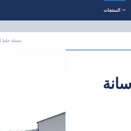
المنتجات
محطة خلط M 145
انة