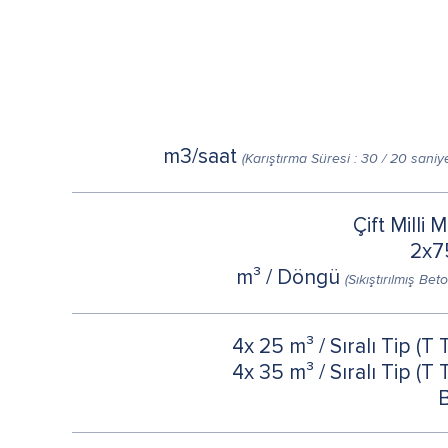
(Karıştırma Süresi : 30 / 20 saniy
Çift Milli 
2x7
(Sıkıştırılmış Bet
4x 25 m³ / Sıralı Tip (T
4x 35 m³ / Sıralı Tip (T
B