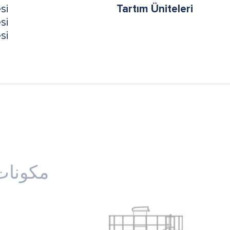
si
Tartım Üniteleri
si
si
م M 145